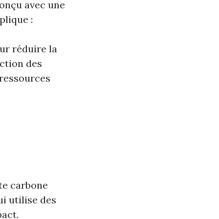
onçu avec une
lique :
ur réduire la
uction des
ressources
te carbone
i utilise des
act.