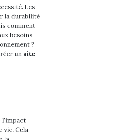
cessité. Les
 la durabilité
Mais comment
aux besoins
ironnement ?
 créer un
site
 l'impact
 vie. Cela
e la