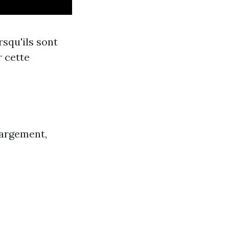
squ'ils sont
 cette
hargement,