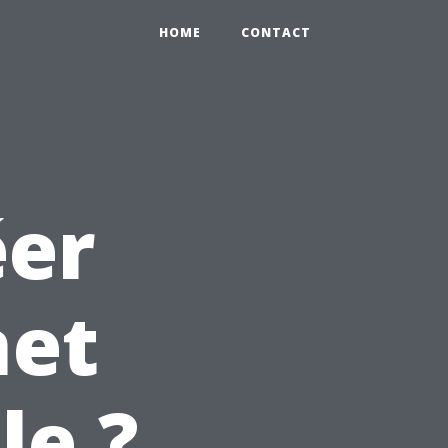
HOME
CONTACT
er
net
le ?