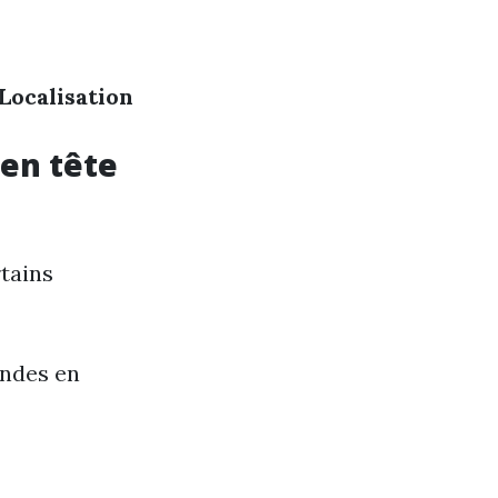
Localisation
 en tête
rtains
andes en