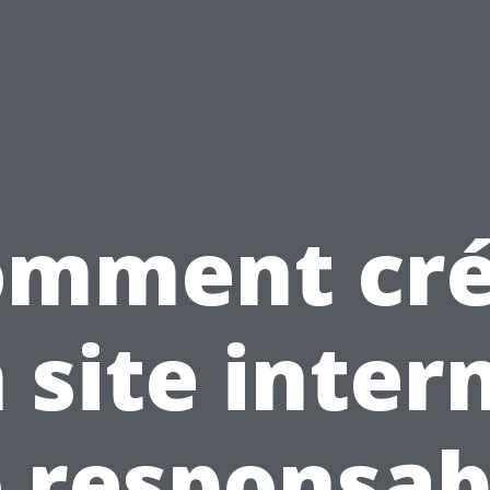
omment cré
 site inter
 responsab