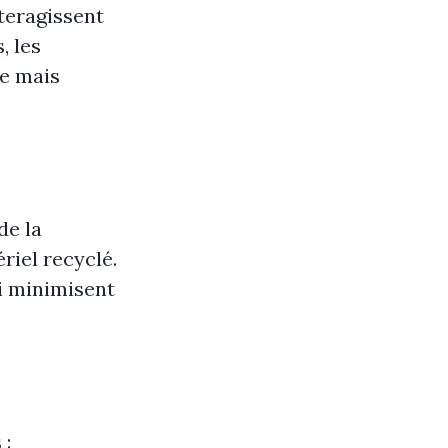
teragissent
, les
ne mais
de la
riel recyclé.
ui minimisent
 :