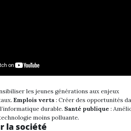
nsibiliser les jeunes générations aux enjeux
taux.
Emplois verts
: Créer des opportunités da
 l’informatique durable.
Santé publique
: Amélio
 technologie moins polluante.
r la société