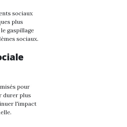
ents sociaux
ques plus
 le gaspillage
blèmes sociaux.
ociale
timisés pour
 durer plus
nuer l'impact
elle.