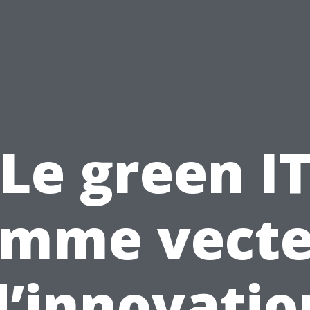
Le green I
omme vecte
d’innovatio