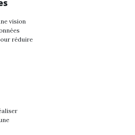
es
ne vision
données
pour réduire
éaliser
 une