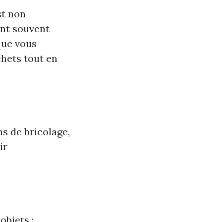
st non
ont souvent
 que vous
chets tout en
s de bricolage,
ir
objets :