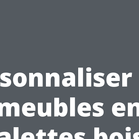
sonnaliser
meubles e
alettes bois