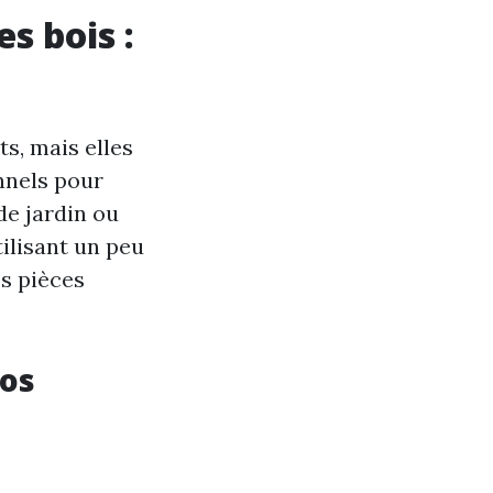
s bois :
s, mais elles
nnels pour
de jardin ou
tilisant un peu
es pièces
vos