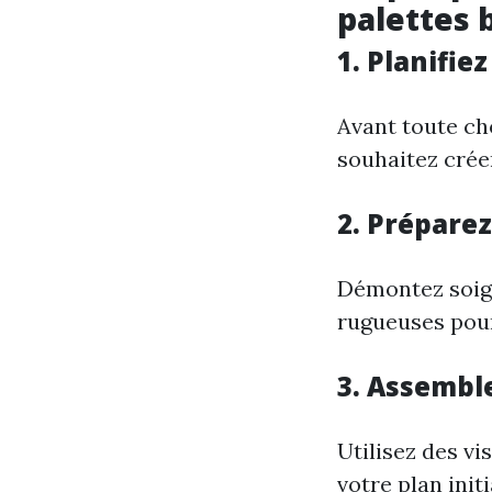
palettes 
1. Planifie
Avant toute cho
souhaitez créer
2. Préparez
Démontez soign
rugueuses pour
3. Assembl
Utilisez des vi
votre plan initi