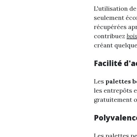
L'utilisation d
seulement écon
récupérées aprè
contribuez
boi
créant quelque
Facilité d'
Les
palettes b
les entrepôts 
gratuitement ou
Polyvalenc
Les palettes pe