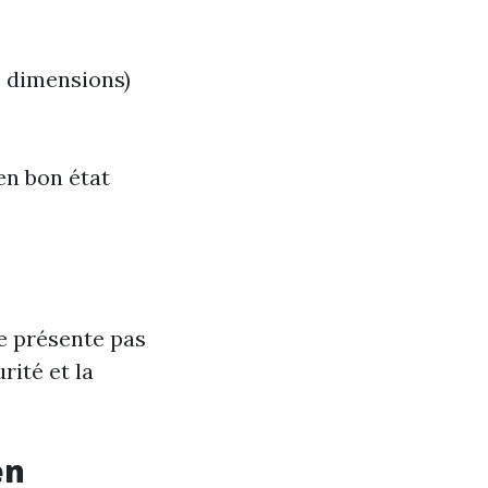
s dimensions)
en bon état
ne présente pas
rité et la
en